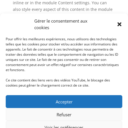
inline or in the module Content settings. You can
also style every aspect of this content in the module
Design settings and even apply custom CSS to this
Gérer le consentement aux
text in the module Advanced settings.
cookies
Pour offrir les meilleures expériences, nous utilisons des technologies
telles que les cookies pour stocker et/ou accéder aux informations des
appareils. Le fait de consentir à ces technologies nous permettra de
traiter des données telles que le comportement de navigation ou les ID
uniques sur ce site. Le fait de ne pas consentir ou de retirer son
consentement peut avoir un effet négatif sur certaines caractéristiques
et fonctions.
Ce cite contient des liens vers des vidéos YouTube, le blocage des
cookies peut gêner le chargement correct de ce site.
Accepter
"La charge de Dumah. Il m’appelle de Seir:
Refuser
Sentinelle, qu’en est-il de la nuit? Sentinelle, qu’en
est-il de la nuit ? La sentinelle dit : Le matin vient, et
Voir les préférences