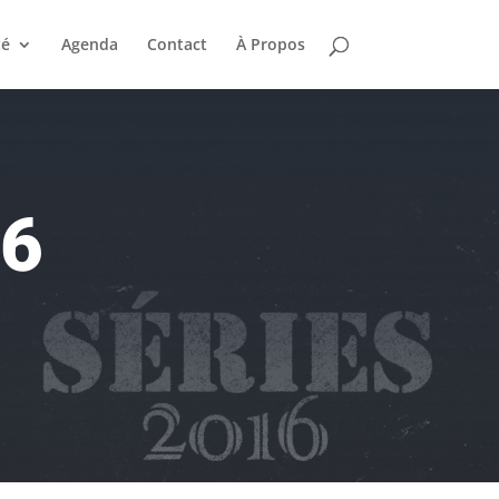
té
Agenda
Contact
À Propos
16