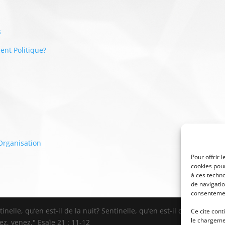
s
nt Politique?
’Organisation
Pour offrir 
cookies pour
à ces techn
de navigatio
consentement
elle, qu’en est-il de la nuit? Sentinelle, qu’en est-il de la nuit ? La 
Ce cite cont
le chargemen
nez, venez." Esaïe 21 : 11-12