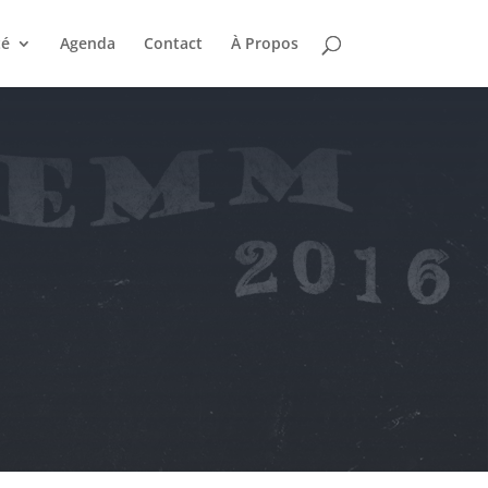
té
Agenda
Contact
À Propos